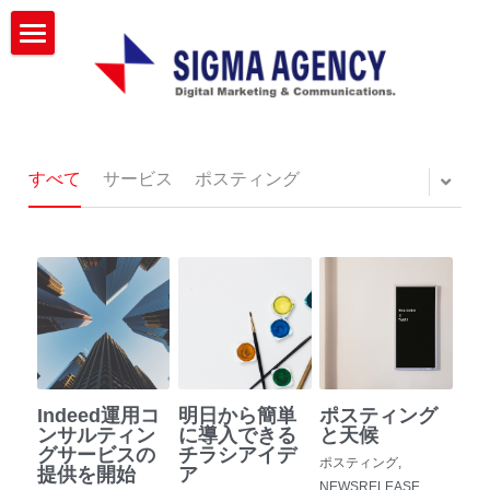
×
ブログカテゴリー
ホーム
すべてのカテゴリ
会社情報
ポスティング
サービス
すべて
サービス
ポスティング
ニュース
サービス一覧
インターネット広告事業
お問い合わせ
Indeed運用コ
明日から簡単
ポスティング
ンサルティン
に導入できる
と天候
グサービスの
チラシアイデ
ポスティング,
提供を開始
ア
NEWSRELEASE